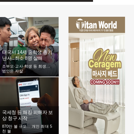
태국서 14세 중학생 총기
난사...최소 8명 살해
조부모·교사·학생 등 희생...
범인은 자살
국세청 등 해킹 피해자 보
상 청구 시작
870만 불 규모… 개인 최대 5
천 불