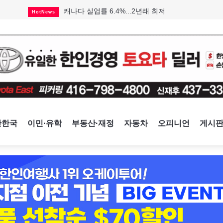
인기 치킨버거 리콜
HotNews
태국서 14세 중학생 총기난사...최소 8명 살해
HotNews
국세청 등 해킹 피해자 보상 청구 시작
HotNews
아동병원 직원 성범죄 혐의로 기소
HotNews
맨발로 누워있거나 냄새 풍기며 음식 먹고...
HotNews
미국 영주권 수속 한인, 공항서 체포돼
HotNews
"벌써 내년 여름이 기다려진다"
CultureSports
살사축제 총격 용의자 기소
HotNews
캐나다 실업률 6.4%...2년래 최저
HotNews
간한국
이민·유학
부동산·재정
자동차
오피니언
게시