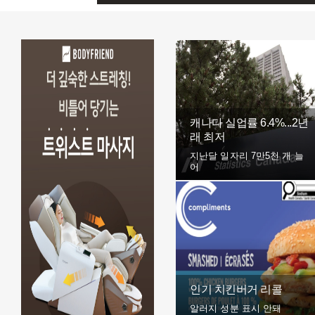
캐나다 실업률 6.4%...2년
래 최저
지난달 일자리 7만5천 개 늘
어
인기 치킨버거 리콜
알러지 성분 표시 안돼