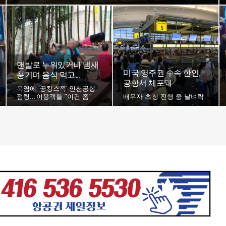
맨발로 누워있거나 냄새
미국 영주권 수속 한인,
풍기며 음식 먹고...
공항서 체포돼
폭염에 '공캉스족' 인천공항
점령...이용객들 "이건 좀"
배우자 초청 진행 중 날벼락