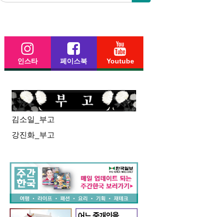
인스타
페이스북
Youtube
김소일_부고
강진화_부고