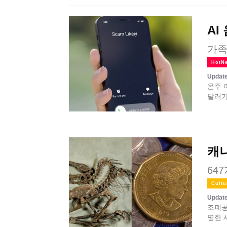
AI
가족
HotN
Update
온주 
달러가
캐나
64
Cultu
Update
조폐공
명한 