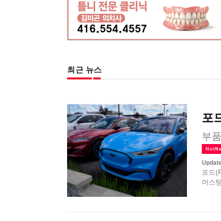
최근 뉴스
포드
부품
HotN
Update
포드(
머스탱 