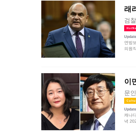
래
검찰
HotN
Update
연방보
의원직
이
문인
Cultu
Update
캐나다
녁 2