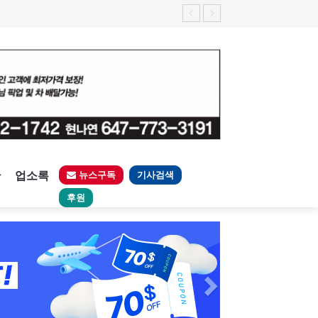
판
업소록
뉴스구독
기사검색
후원
Next