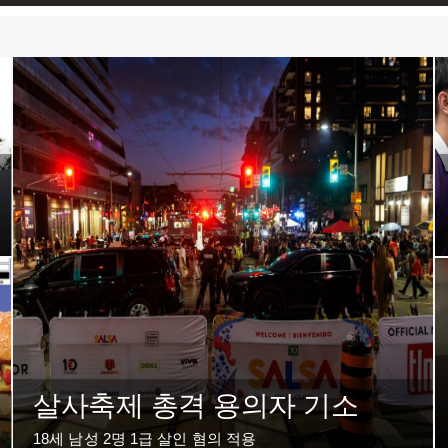
살사축제 총격 용의자 기소
18세 남성 2명 1급 살인 혐의 적용