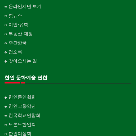
온라인지면 보기
핫뉴스
이민·유학
부동산·재정
주간한국
업소록
찾아오시는 길
한인 문화예술 연합
한인문인협회
한인교향악단
한국학교연합회
토론토한인회
한인여성회