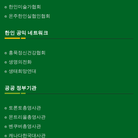
한인미술가협회
온주한인실협인협회
한인 공익 네트워크
홍푹정신건강협회
생명의전화
생태희망연대
공공 정부기관
토론토총영사관
몬트리올총영사관
벤쿠버총영사관
캐나다한국대사관