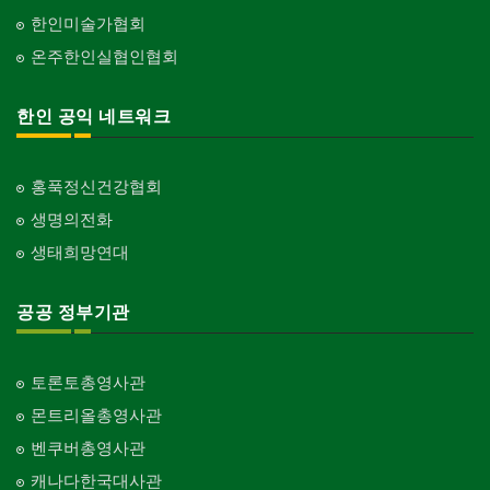
한인미술가협회
온주한인실협인협회
한인 공익 네트워크
홍푹정신건강협회
생명의전화
생태희망연대
공공 정부기관
토론토총영사관
몬트리올총영사관
벤쿠버총영사관
캐나다한국대사관