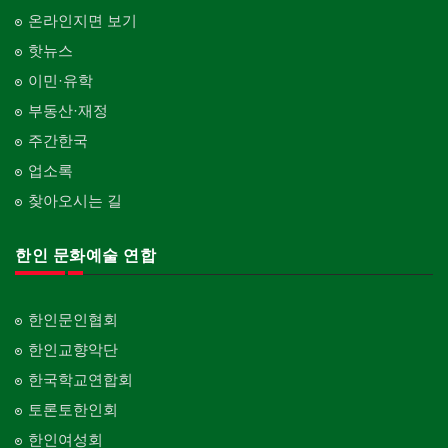
온라인지면 보기
핫뉴스
이민·유학
부동산·재정
주간한국
업소록
찾아오시는 길
한인 문화예술 연합
한인문인협회
한인교향악단
한국학교연합회
토론토한인회
한인여성회