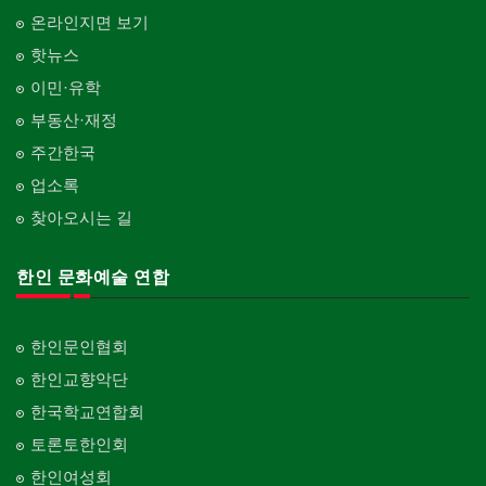
온라인지면 보기
핫뉴스
이민·유학
부동산·재정
주간한국
업소록
찾아오시는 길
한인 문화예술 연합
한인문인협회
한인교향악단
한국학교연합회
토론토한인회
한인여성회