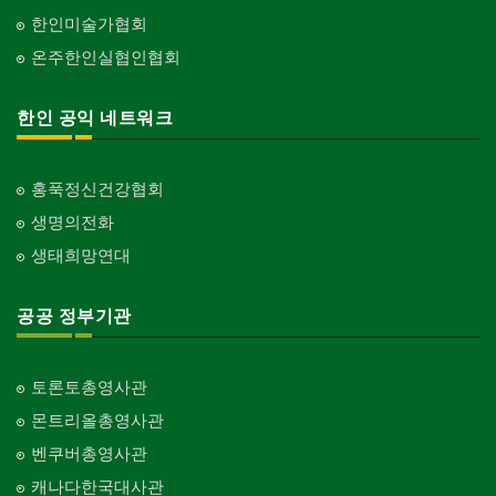
한인미술가협회
온주한인실협인협회
한인 공익 네트워크
홍푹정신건강협회
생명의전화
생태희망연대
공공 정부기관
토론토총영사관
몬트리올총영사관
벤쿠버총영사관
캐나다한국대사관