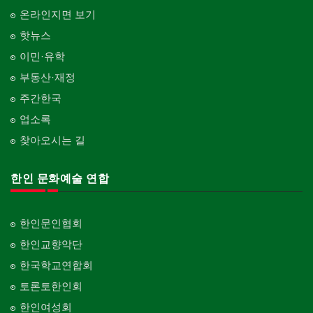
온라인지면 보기
핫뉴스
이민·유학
부동산·재정
주간한국
업소록
찾아오시는 길
한인 문화예술 연합
한인문인협회
한인교향악단
한국학교연합회
토론토한인회
한인여성회