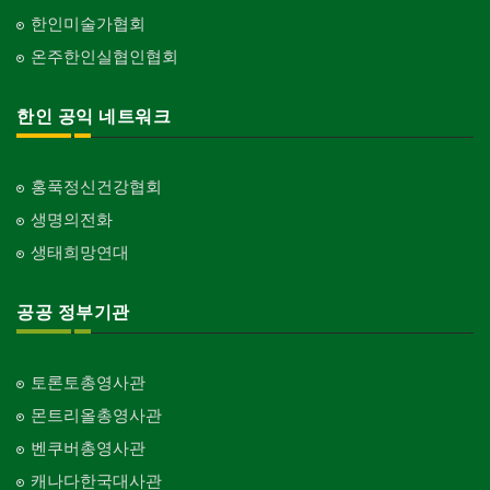
한인미술가협회
온주한인실협인협회
한인 공익 네트워크
홍푹정신건강협회
생명의전화
생태희망연대
공공 정부기관
토론토총영사관
몬트리올총영사관
벤쿠버총영사관
캐나다한국대사관