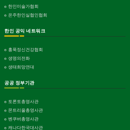
한인미술가협회
온주한인실협인협회
한인 공익 네트워크
홍푹정신건강협회
생명의전화
생태희망연대
공공 정부기관
토론토총영사관
몬트리올총영사관
벤쿠버총영사관
캐나다한국대사관