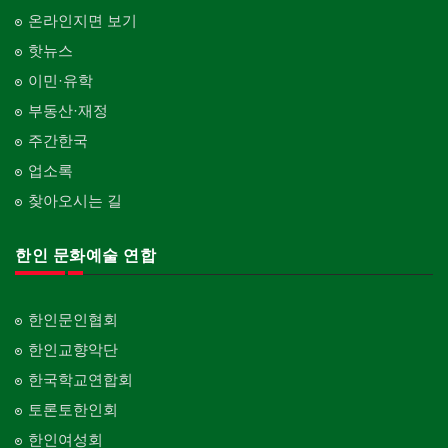
온라인지면 보기
핫뉴스
이민·유학
부동산·재정
주간한국
업소록
찾아오시는 길
한인 문화예술 연합
한인문인협회
한인교향악단
한국학교연합회
토론토한인회
한인여성회