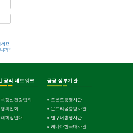
하세요.
니까?
인 공익 네트워크
공공 정부기관
홍푹정신건강협회
토론토총영사관
생명의전화
몬트리올총영사관
생태희망연대
벤쿠버총영사관
캐나다한국대사관