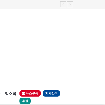
판
업소록
뉴스구독
기사검색
후원