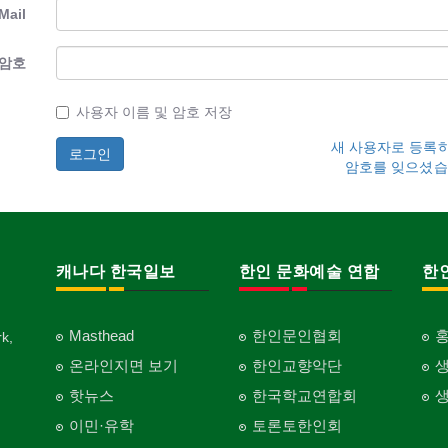
Mail
암호
사용자 이름 및 암호 저장
새 사용자로 등록
암호를 잊으셨습
캐나다 한국일보
한인 문화예술 연합
한
Masthead
한인문인협회
k,
온라인지면 보기
한인교향악단
핫뉴스
한국학교연합회
이민·유학
토론토한인회