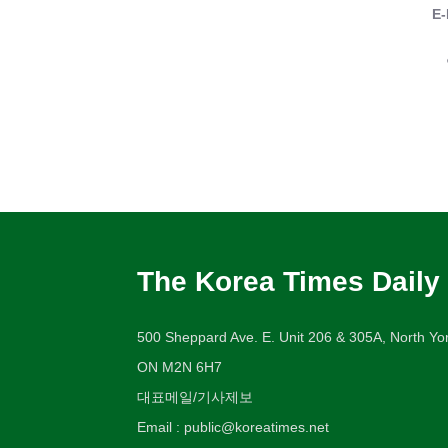
E-
The Korea Times Daily
500 Sheppard Ave. E. Unit 206 & 305A, North Yor
ON M2N 6H7
대표메일/기사제보
Email : public@koreatimes.net