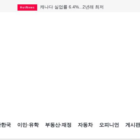
캐나다 실업률 6.4%...2년래 최저
HotNews
인기 치킨버거 리콜
HotNews
퇴역 군용기, 산불 진화에 투입
HotNews
국세청 등 해킹 피해자 보상 청구 시작
HotNews
살사축제 총격 용의자 기소
HotNews
맨발로 누워있거나 냄새 풍기며 음식 먹고...
HotNews
다리는 아름답지만 미국 욕심 지나쳐
HotNews
K-컬처 크루즈 타고 토론토 달군다
CultureSports
CNE에 한국의 맛과 멋 스며든다
HotNews
간한국
이민·유학
부동산·재정
자동차
오피니언
게시