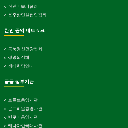
한인미술가협회
온주한인실협인협회
한인 공익 네트워크
홍푹정신건강협회
생명의전화
생태희망연대
공공 정부기관
토론토총영사관
몬트리올총영사관
벤쿠버총영사관
캐나다한국대사관