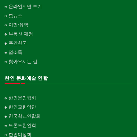
온라인지면 보기
핫뉴스
이민·유학
부동산·재정
주간한국
업소록
찾아오시는 길
한인 문화예술 연합
한인문인협회
한인교향악단
한국학교연합회
토론토한인회
한인여성회