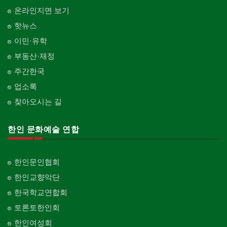
온라인지면 보기
핫뉴스
이민·유학
부동산·재정
주간한국
업소록
찾아오시는 길
한인 문화예술 연합
한인문인협회
한인교향악단
한국학교연합회
토론토한인회
한인여성회