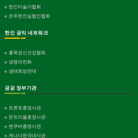
한인미술가협회
온주한인실협인협회
한인 공익 네트워크
홍푹정신건강협회
생명의전화
생태희망연대
공공 정부기관
토론토총영사관
몬트리올총영사관
벤쿠버총영사관
캐나다한국대사관