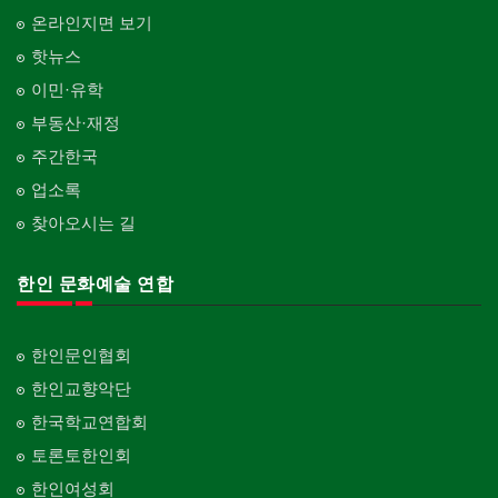
온라인지면 보기
핫뉴스
이민·유학
부동산·재정
주간한국
업소록
찾아오시는 길
한인 문화예술 연합
한인문인협회
한인교향악단
한국학교연합회
토론토한인회
한인여성회