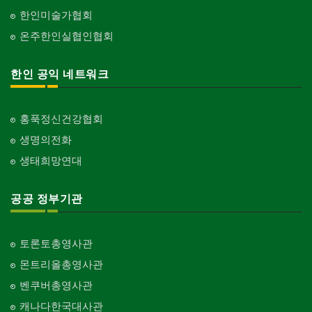
한인미술가협회
온주한인실협인협회
한인 공익 네트워크
홍푹정신건강협회
생명의전화
생태희망연대
공공 정부기관
토론토총영사관
몬트리올총영사관
벤쿠버총영사관
캐나다한국대사관