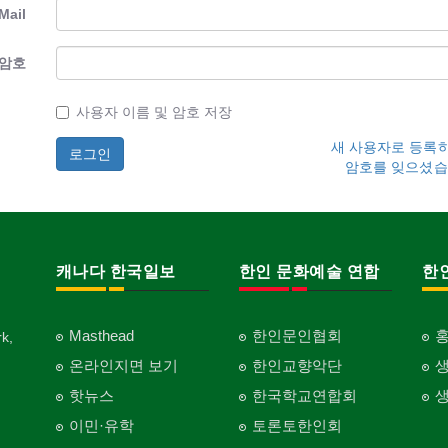
Mail
암호
사용자 이름 및 암호 저장
새 사용자로 등록
암호를 잊으셨습
캐나다 한국일보
한인 문화예술 연합
한
Masthead
한인문인협회
k,
온라인지면 보기
한인교향악단
핫뉴스
한국학교연합회
이민·유학
토론토한인회