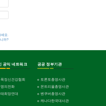
하세요.
니까?
인 공익 네트워크
공공 정부기관
홍푹정신건강협회
토론토총영사관
생명의전화
몬트리올총영사관
생태희망연대
벤쿠버총영사관
캐나다한국대사관