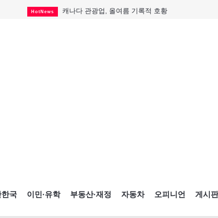
캐나다 관광업, 올여름 기록적 호황
HotNews
온타리오 3곳 보궐선거 확정
HotNews
캐나다·미국 교역 20억 불 감소
HotNews
온타리오 공공기관 8곳 감사
HotNews
국내 신차 판매 2개월 연속 증가
Car
토론토 임대주택 5,600가구 공급
HotNews
"음향 시스템 필요한가요?"
HotNews
자매 작가, 장애인 재활캠프서 특별한 재능기부
HotNews
"임 대사 22일 토론토 방문 계획"
HotNews
간한국
이민·유학
부동산·재정
자동차
오피니언
게시