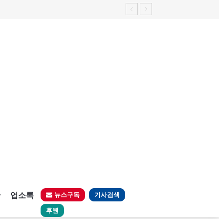
판
업소록
뉴스구독
기사검색
후원