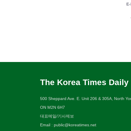
E-
The Korea Times Daily
500 Sheppard Ave. E. Unit 206 & 305A, North Yor
ON M2N 6H7
대표메일/기사제보
Email : public@koreatimes.net