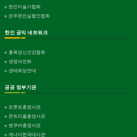
한인미술가협회
온주한인실협인협회
한인 공익 네트워크
홍푹정신건강협회
생명의전화
생태희망연대
공공 정부기관
토론토총영사관
몬트리올총영사관
벤쿠버총영사관
캐나다한국대사관