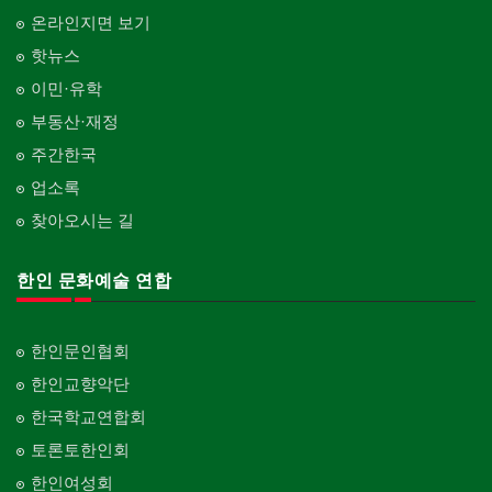
온라인지면 보기
핫뉴스
이민·유학
부동산·재정
주간한국
업소록
찾아오시는 길
한인 문화예술 연합
한인문인협회
한인교향악단
한국학교연합회
토론토한인회
한인여성회