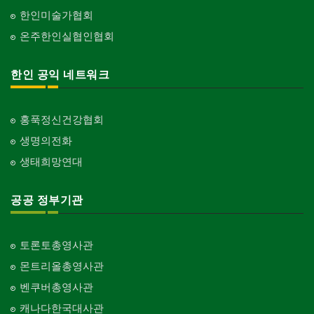
한인미술가협회
온주한인실협인협회
한인 공익 네트워크
홍푹정신건강협회
생명의전화
생태희망연대
공공 정부기관
토론토총영사관
몬트리올총영사관
벤쿠버총영사관
캐나다한국대사관