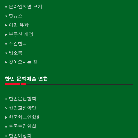
온라인지면 보기
핫뉴스
이민·유학
부동산·재정
주간한국
업소록
찾아오시는 길
한인 문화예술 연합
한인문인협회
한인교향악단
한국학교연합회
토론토한인회
한인여성회