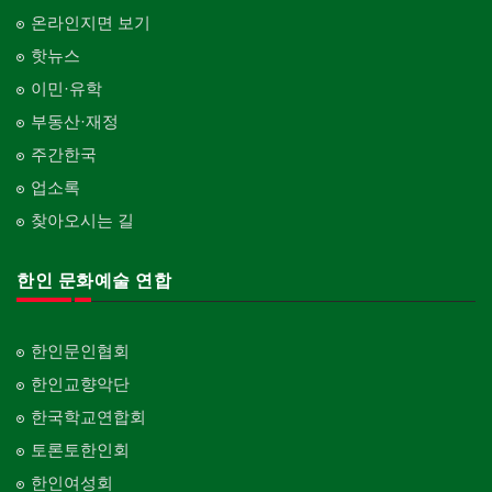
온라인지면 보기
핫뉴스
이민·유학
부동산·재정
주간한국
업소록
찾아오시는 길
한인 문화예술 연합
한인문인협회
한인교향악단
한국학교연합회
토론토한인회
한인여성회