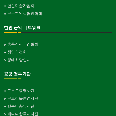
한인미술가협회
온주한인실협인협회
한인 공익 네트워크
홍푹정신건강협회
생명의전화
생태희망연대
공공 정부기관
토론토총영사관
몬트리올총영사관
벤쿠버총영사관
캐나다한국대사관