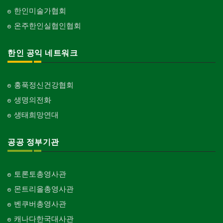
한인미술가협회
온주한인실협인협회
한인 공익 네트워크
홍푹정신건강협회
생명의전화
생태희망연대
공공 정부기관
토론토총영사관
몬트리올총영사관
벤쿠버총영사관
캐나다한국대사관