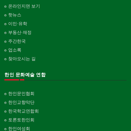
온라인지면 보기
핫뉴스
이민·유학
부동산·재정
주간한국
업소록
찾아오시는 길
한인 문화예술 연합
한인문인협회
한인교향악단
한국학교연합회
토론토한인회
한인여성회