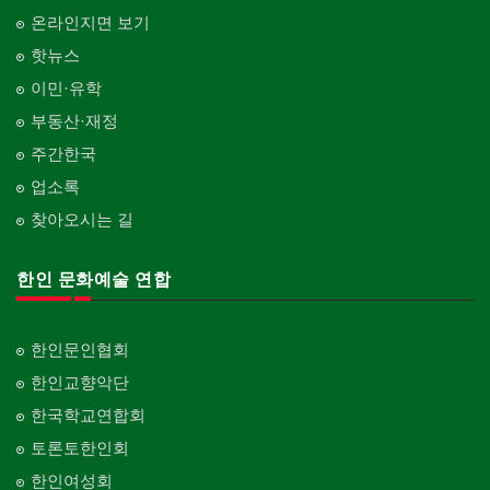
온라인지면 보기
핫뉴스
이민·유학
부동산·재정
주간한국
업소록
찾아오시는 길
한인 문화예술 연합
한인문인협회
한인교향악단
한국학교연합회
토론토한인회
한인여성회