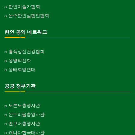
한인미술가협회
온주한인실협인협회
한인 공익 네트워크
홍푹정신건강협회
생명의전화
생태희망연대
공공 정부기관
토론토총영사관
몬트리올총영사관
벤쿠버총영사관
캐나다한국대사관