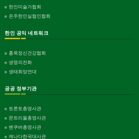
한인미술가협회
온주한인실협인협회
한인 공익 네트워크
홍푹정신건강협회
생명의전화
생태희망연대
공공 정부기관
토론토총영사관
몬트리올총영사관
벤쿠버총영사관
캐나다한국대사관