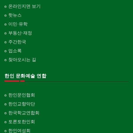
온라인지면 보기
핫뉴스
이민·유학
부동산·재정
주간한국
업소록
찾아오시는 길
한인 문화예술 연합
한인문인협회
한인교향악단
한국학교연합회
토론토한인회
한인여성회