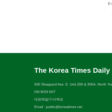
E-
The Korea Times Daily
500 Sheppard Ave. E. Unit 206 & 305A, North Yor
ON M2N 6H7
대표메일/기사제보
Email : public@koreatimes.net