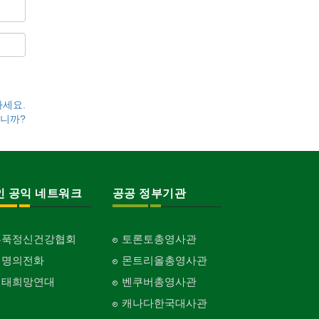
하세요.
니까?
인 공익 네트워크
공공 정부기관
홍푹정신건강협회
토론토총영사관
생명의전화
몬트리올총영사관
생태희망연대
벤쿠버총영사관
캐나다한국대사관