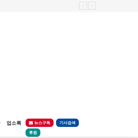
판
업소록
뉴스구독
기사검색
후원