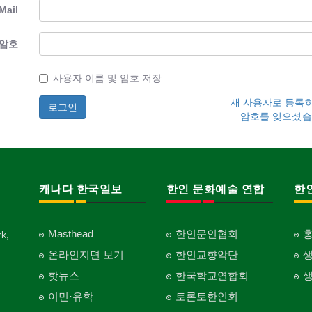
Mail
암호
사용자 이름 및 암호 저장
새 사용자로 등록
암호를 잊으셨습
캐나다 한국일보
한인 문화예술 연합
한
Masthead
한인문인협회
k,
온라인지면 보기
한인교향악단
핫뉴스
한국학교연합회
이민·유학
토론토한인회