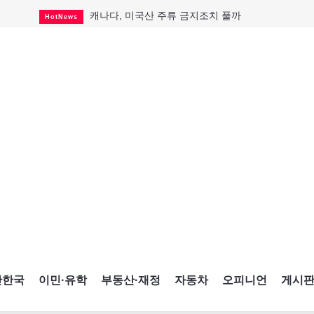
캐나다, 미국산 주류 금지조치 풀까
HotNews
제주 전국체전 10월16일 개막
CultureSports
퇴역 군용기, 산불 진화에 투입
HotNews
국세청 등 해킹 피해자 보상 청구 시작
HotNews
살사축제 총격 용의자 기소
HotNews
아동병원 직원 성범죄 혐의로 기소
HotNews
미국 영주권 수속 한인, 공항서 체포돼
HotNews
K-컬처 크루즈 타고 토론토 달군다
CultureSports
CNE에 한국의 맛과 멋 스며든다
HotNews
간한국
이민·유학
부동산·재정
자동차
오피니언
게시