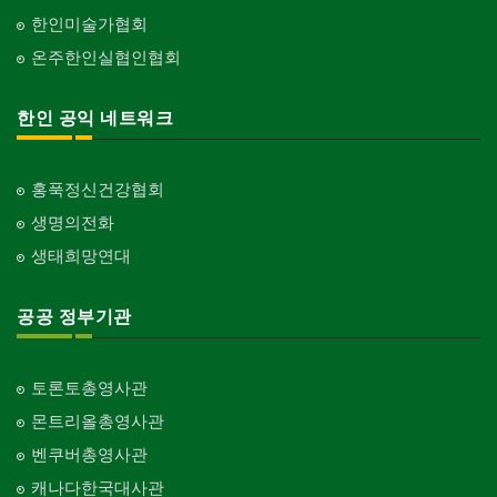
한인미술가협회
온주한인실협인협회
한인 공익 네트워크
홍푹정신건강협회
생명의전화
생태희망연대
공공 정부기관
토론토총영사관
몬트리올총영사관
벤쿠버총영사관
캐나다한국대사관