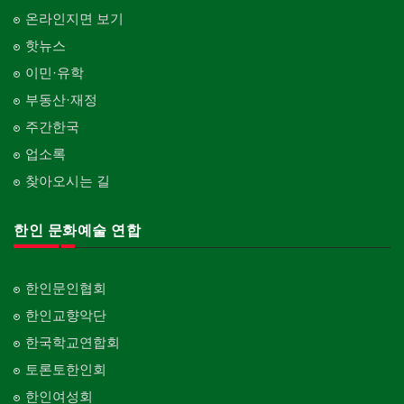
온라인지면 보기
핫뉴스
이민·유학
부동산·재정
주간한국
업소록
찾아오시는 길
한인 문화예술 연합
한인문인협회
한인교향악단
한국학교연합회
토론토한인회
한인여성회