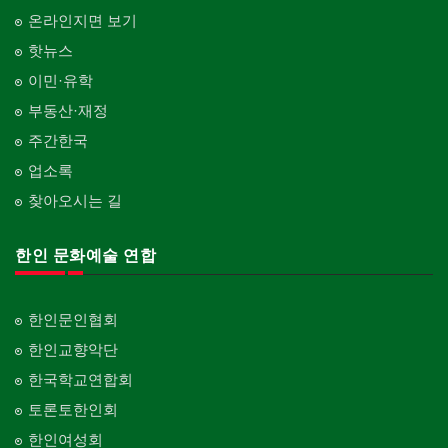
온라인지면 보기
핫뉴스
이민·유학
부동산·재정
주간한국
업소록
찾아오시는 길
한인 문화예술 연합
한인문인협회
한인교향악단
한국학교연합회
토론토한인회
한인여성회