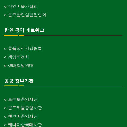
한인미술가협회
온주한인실협인협회
한인 공익 네트워크
홍푹정신건강협회
생명의전화
생태희망연대
공공 정부기관
토론토총영사관
몬트리올총영사관
벤쿠버총영사관
캐나다한국대사관