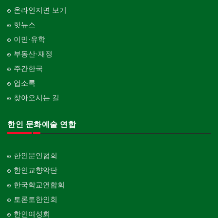
온라인지면 보기
핫뉴스
이민·유학
부동산·재정
주간한국
업소록
찾아오시는 길
한인 문화예술 연합
한인문인협회
한인교향악단
한국학교연합회
토론토한인회
한인여성회