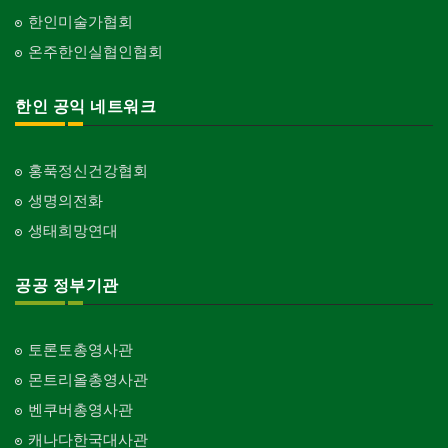
한인미술가협회
온주한인실협인협회
한인 공익 네트워크
홍푹정신건강협회
생명의전화
생태희망연대
공공 정부기관
토론토총영사관
몬트리올총영사관
벤쿠버총영사관
캐나다한국대사관