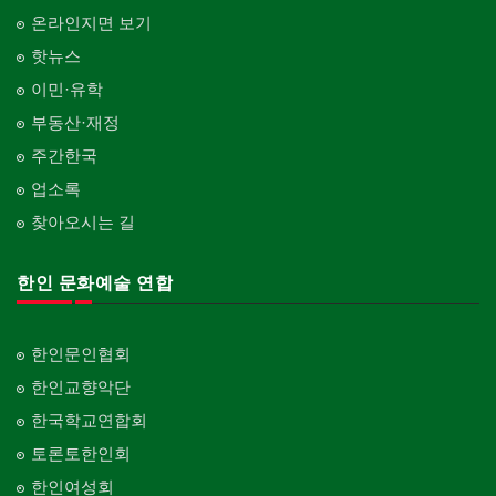
온라인지면 보기
핫뉴스
이민·유학
부동산·재정
주간한국
업소록
찾아오시는 길
한인 문화예술 연합
한인문인협회
한인교향악단
한국학교연합회
토론토한인회
한인여성회