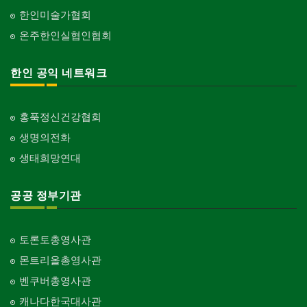
한인미술가협회
온주한인실협인협회
한인 공익 네트워크
홍푹정신건강협회
생명의전화
생태희망연대
공공 정부기관
토론토총영사관
몬트리올총영사관
벤쿠버총영사관
캐나다한국대사관