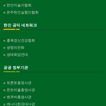
한인미술가협회
온주한인실협인협회
한인 공익 네트워크
홍푹정신건강협회
생명의전화
생태희망연대
공공 정부기관
토론토총영사관
몬트리올총영사관
벤쿠버총영사관
캐나다한국대사관