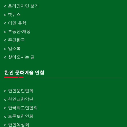
온라인지면 보기
핫뉴스
이민·유학
부동산·재정
주간한국
업소록
찾아오시는 길
한인 문화예술 연합
한인문인협회
한인교향악단
한국학교연합회
토론토한인회
한인여성회