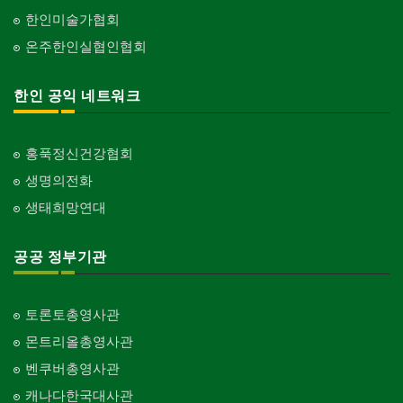
한인미술가협회
온주한인실협인협회
한인 공익 네트워크
홍푹정신건강협회
생명의전화
생태희망연대
공공 정부기관
토론토총영사관
몬트리올총영사관
벤쿠버총영사관
캐나다한국대사관