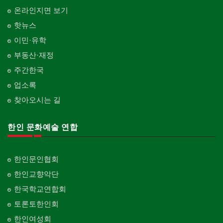
온라인지면 보기
핫뉴스
이민·유학
부동산·재정
주간한국
업소록
찾아오시는 길
한인 문화예술 연합
한인문인협회
한인교향악단
한국학교연합회
토론토한인회
한인여성회