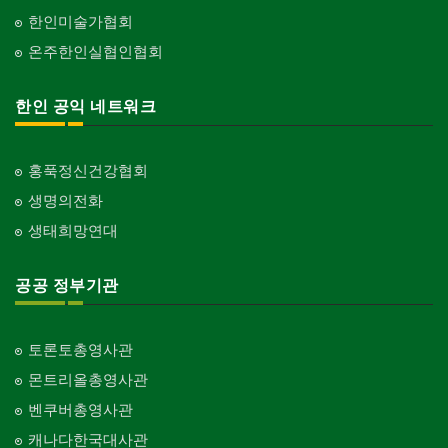
한인미술가협회
온주한인실협인협회
한인 공익 네트워크
홍푹정신건강협회
생명의전화
생태희망연대
공공 정부기관
토론토총영사관
몬트리올총영사관
벤쿠버총영사관
캐나다한국대사관