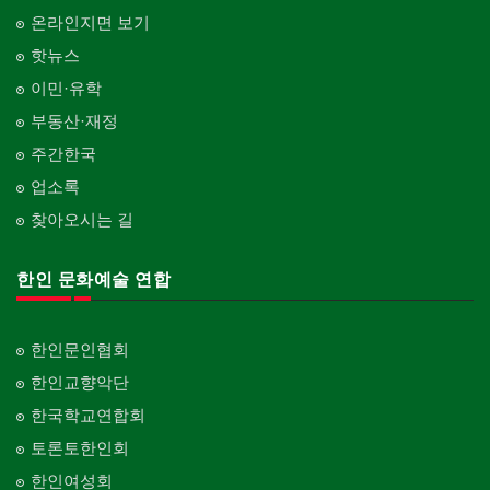
온라인지면 보기
핫뉴스
이민·유학
부동산·재정
주간한국
업소록
찾아오시는 길
한인 문화예술 연합
한인문인협회
한인교향악단
한국학교연합회
토론토한인회
한인여성회