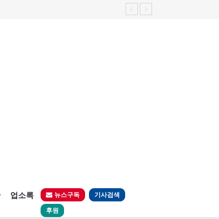
판
업소록
뉴스구독
기사검색
후원