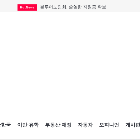
블루어노인회, 쏠쏠한 지원금 확보
HotNews
캐나다인 33% "생활비 부담에 보험 축소"
HotNews
"마약 범죄에 연루됐으니 돈 보내라"
HotNews
토론토 살사축제 총격 용의자 체포
HotNews
세계 10대 구조물서 내려오는 CN타워
CultureSports
이민자의 삶을 문학적 이야기로
CultureSports
미 총영사관 총격 용의자 2명 체포
HotNews
캐나다 공룡 화석, 주화로 탄생
CultureSports
"벌써 내년 여름이 기다려진다"
CultureSports
간한국
이민·유학
부동산·재정
자동차
오피니언
게시