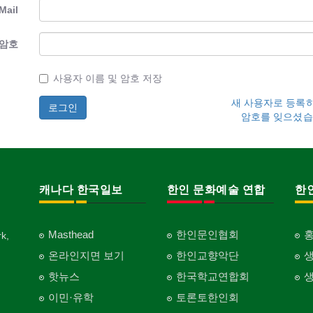
Mail
암호
사용자 이름 및 암호 저장
새 사용자로 등록
암호를 잊으셨습
캐나다 한국일보
한인 문화예술 연합
한
Masthead
한인문인협회
k,
온라인지면 보기
한인교향악단
핫뉴스
한국학교연합회
이민·유학
토론토한인회