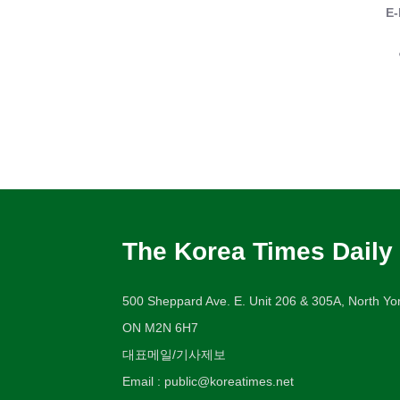
E-
The Korea Times Daily
500 Sheppard Ave. E. Unit 206 & 305A, North Yor
ON M2N 6H7
대표메일/기사제보
Email : public@koreatimes.net