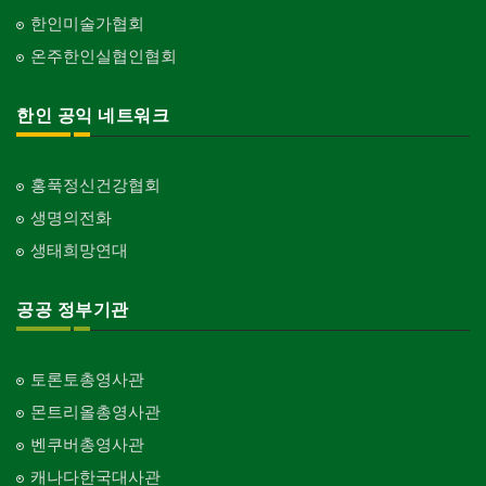
한인미술가협회
온주한인실협인협회
한인 공익 네트워크
홍푹정신건강협회
생명의전화
생태희망연대
공공 정부기관
토론토총영사관
몬트리올총영사관
벤쿠버총영사관
캐나다한국대사관