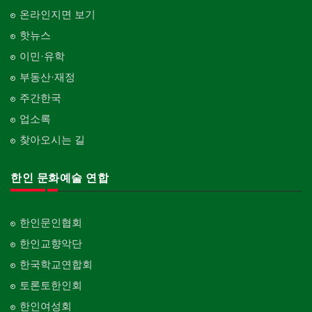
온라인지면 보기
핫뉴스
이민·유학
부동산·재정
주간한국
업소록
찾아오시는 길
한인 문화예술 연합
한인문인협회
한인교향악단
한국학교연합회
토론토한인회
한인여성회