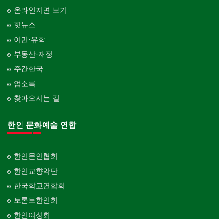
온라인지면 보기
핫뉴스
이민·유학
부동산·재정
주간한국
업소록
찾아오시는 길
한인 문화예술 연합
한인문인협회
한인교향악단
한국학교연합회
토론토한인회
한인여성회