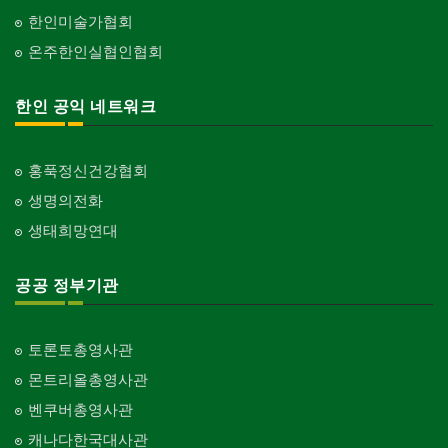
한인미술가협회
온주한인실협인협회
한인 공익 네트워크
홍푹정신건강협회
생명의전화
생태희망연대
공공 정부기관
토론토총영사관
몬트리올총영사관
벤쿠버총영사관
캐나다한국대사관