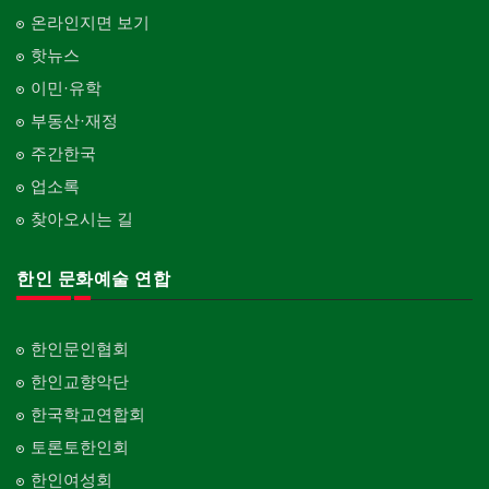
온라인지면 보기
핫뉴스
이민·유학
부동산·재정
주간한국
업소록
찾아오시는 길
한인 문화예술 연합
한인문인협회
한인교향악단
한국학교연합회
토론토한인회
한인여성회