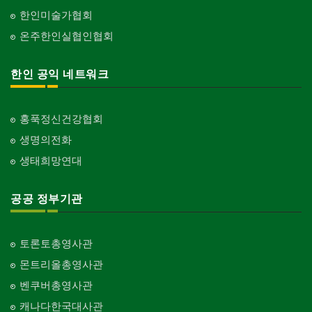
한인미술가협회
온주한인실협인협회
한인 공익 네트워크
홍푹정신건강협회
생명의전화
생태희망연대
공공 정부기관
토론토총영사관
몬트리올총영사관
벤쿠버총영사관
캐나다한국대사관