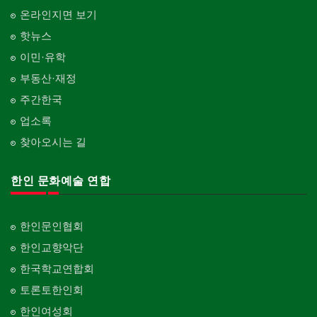
온라인지면 보기
핫뉴스
이민·유학
부동산·재정
주간한국
업소록
찾아오시는 길
한인 문화예술 연합
한인문인협회
한인교향악단
한국학교연합회
토론토한인회
한인여성회