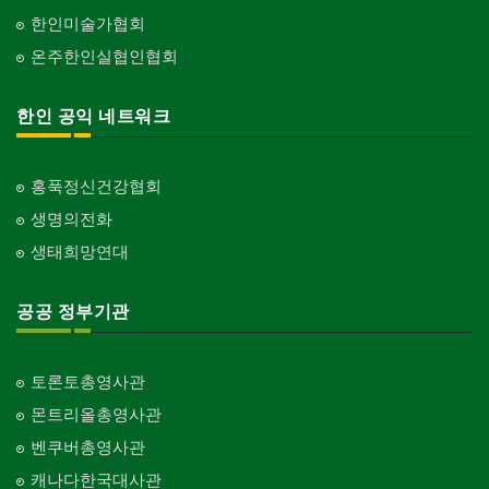
한인미술가협회
온주한인실협인협회
한인 공익 네트워크
홍푹정신건강협회
생명의전화
생태희망연대
공공 정부기관
토론토총영사관
몬트리올총영사관
벤쿠버총영사관
캐나다한국대사관