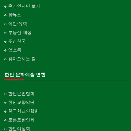
온라인지면 보기
핫뉴스
이민·유학
부동산·재정
주간한국
업소록
찾아오시는 길
한인 문화예술 연합
한인문인협회
한인교향악단
한국학교연합회
토론토한인회
한인여성회