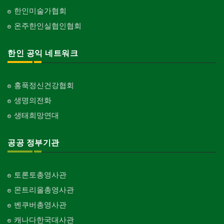
한인미술가협회
온주한인실협인협회
한인 공익 네트워크
홍푹정신건강협회
생명의전화
생태희망연대
공공 정부기관
토론토총영사관
몬트리올총영사관
벤쿠버총영사관
캐나다한국대사관