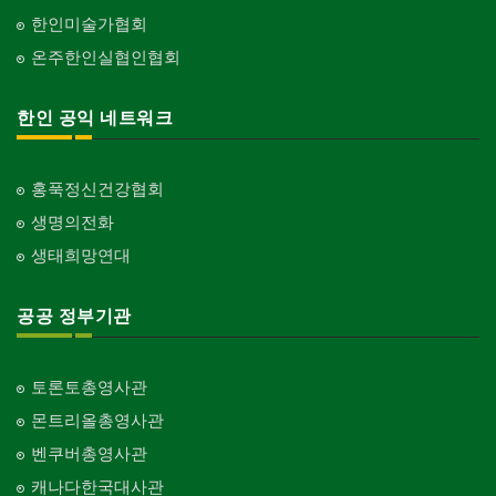
한인미술가협회
온주한인실협인협회
한인 공익 네트워크
홍푹정신건강협회
생명의전화
생태희망연대
공공 정부기관
토론토총영사관
몬트리올총영사관
벤쿠버총영사관
캐나다한국대사관