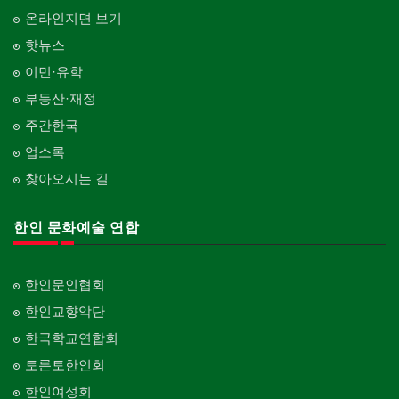
온라인지면 보기
핫뉴스
이민·유학
부동산·재정
주간한국
업소록
찾아오시는 길
한인 문화예술 연합
한인문인협회
한인교향악단
한국학교연합회
토론토한인회
한인여성회