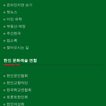
온라인지면 보기
핫뉴스
이민·유학
부동산·재정
주간한국
업소록
찾아오시는 길
한인 문화예술 연합
한인문인협회
한인교향악단
한국학교연합회
토론토한인회
한인여성회