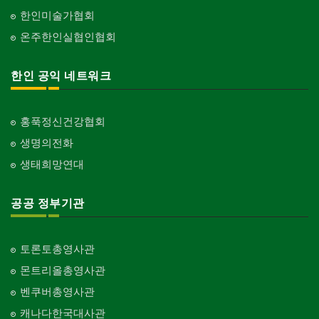
한인미술가협회
온주한인실협인협회
한인 공익 네트워크
홍푹정신건강협회
생명의전화
생태희망연대
공공 정부기관
토론토총영사관
몬트리올총영사관
벤쿠버총영사관
캐나다한국대사관