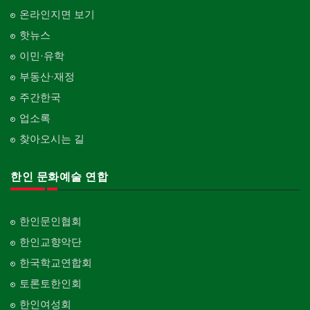
온라인지면 보기
핫뉴스
이민·유학
부동산·재정
주간한국
업소록
찾아오시는 길
한인 문화예술 연합
한인문인협회
한인교향악단
한국학교연합회
토론토한인회
한인여성회