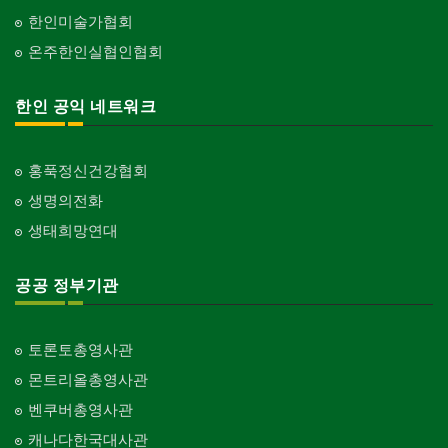
한인미술가협회
온주한인실협인협회
한인 공익 네트워크
홍푹정신건강협회
생명의전화
생태희망연대
공공 정부기관
토론토총영사관
몬트리올총영사관
벤쿠버총영사관
캐나다한국대사관