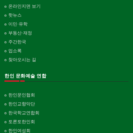
온라인지면 보기
핫뉴스
이민·유학
부동산·재정
주간한국
업소록
찾아오시는 길
한인 문화예술 연합
한인문인협회
한인교향악단
한국학교연합회
토론토한인회
한인여성회