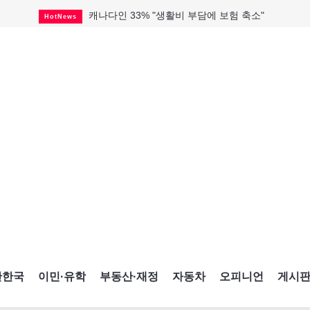
캐나다인 33% "생활비 부담에 보험 축소"
HotNews
해외 수감 한국인 4년 새 25% 늘어
HotNews
"마약 범죄에 연루됐으니 돈 보내라"
HotNews
토론토 살사축제 총격 용의자 체포
HotNews
세계 10대 구조물서 내려오는 CN타워
CultureSports
미시사가서 경찰 수사 중 총격 발생
HotNews
미 총영사관 총격 용의자 2명 체포
HotNews
시니어 봉사자를 찾습니다
HotNews
블루어노인회, 쏠쏠한 지원금 확보
HotNews
간한국
이민·유학
부동산·재정
자동차
오피니언
게시