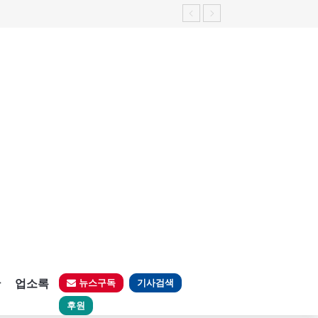
판
업소록
뉴스구독
기사검색
후원