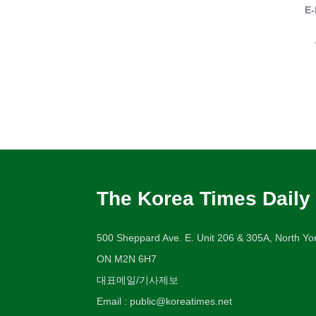
E-
The Korea Times Daily
500 Sheppard Ave. E. Unit 206 & 305A, North Yor
ON M2N 6H7
대표메일/기사제보
Email : public@koreatimes.net