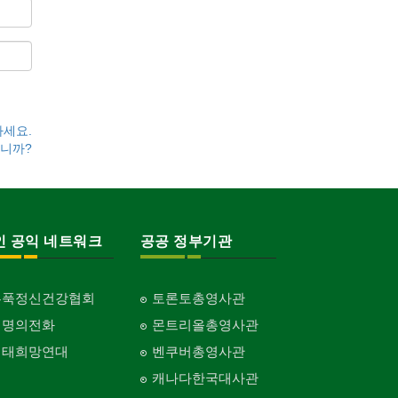
하세요.
니까?
인 공익 네트워크
공공 정부기관
홍푹정신건강협회
토론토총영사관
생명의전화
몬트리올총영사관
생태희망연대
벤쿠버총영사관
캐나다한국대사관