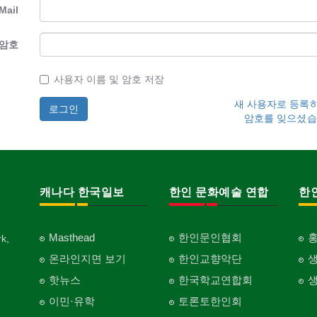
Mail
암호
사용자 이름 및 암호 저장
새 사용자로 등록
암호를 잊으셨습
캐나다 한국일보
한인 문화예술 연합
한
Masthead
한인문인협회
k,
온라인지면 보기
한인교향악단
핫뉴스
한국학교연합회
이민·유학
토론토한인회