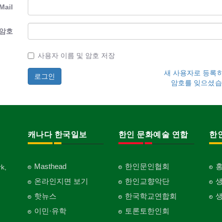
Mail
암호
사용자 이름 및 암호 저장
새 사용자로 등록
암호를 잊으셨습
캐나다 한국일보
한인 문화예술 연합
한
Masthead
한인문인협회
k,
온라인지면 보기
한인교향악단
핫뉴스
한국학교연합회
이민·유학
토론토한인회