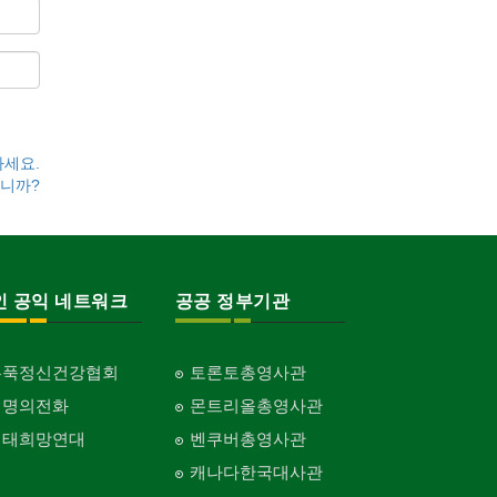
하세요.
니까?
인 공익 네트워크
공공 정부기관
홍푹정신건강협회
토론토총영사관
생명의전화
몬트리올총영사관
생태희망연대
벤쿠버총영사관
캐나다한국대사관