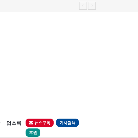
판
업소록
뉴스구독
기사검색
후원