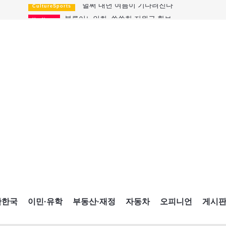
블루어노인회, 쏠쏠한 지원금 확보
HotNews
캐나다인 33% "생활비 부담에 보험 축소"
HotNews
"마약 범죄에 연루됐으니 돈 보내라"
HotNews
토론토 살사축제 총격 용의자 체포
HotNews
세계 10대 구조물서 내려오는 CN타워
CultureSports
이민자의 삶을 문학적 이야기로
CultureSports
미 총영사관 총격 용의자 2명 체포
HotNews
캐나다 공룡 화석, 주화로 탄생
CultureSports
"벌써 내년 여름이 기다려진다"
CultureSports
간한국
이민·유학
부동산·재정
자동차
오피니언
게시