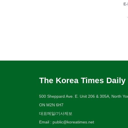
E-
The Korea Times Daily
500 Sheppard Ave. E. Unit 206 & 305A, North Yor
ON M2N 6H7
대표메일/기사제보
Email : public@koreatimes.net