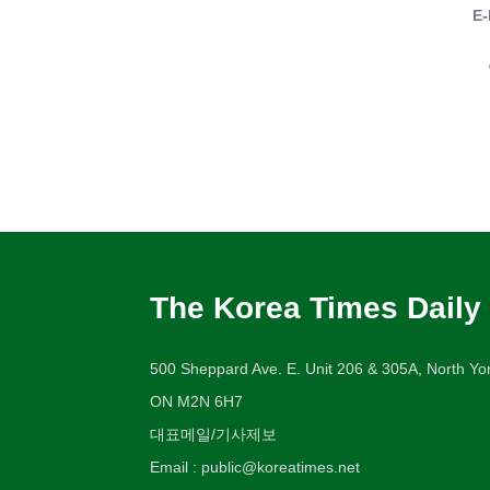
E-
The Korea Times Daily
500 Sheppard Ave. E. Unit 206 & 305A, North Yor
ON M2N 6H7
대표메일/기사제보
Email : public@koreatimes.net