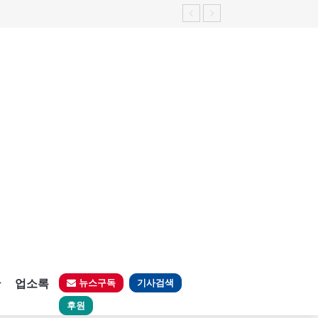
판
업소록
뉴스구독
기사검색
후원