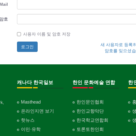
Mail
암호
사용자 이름 및 암호 저장
새 사용자로 등록
암호를 잊으셨습
캐나다 한국일보
한인 문화예술 연합
한
Masthead
한인문인협회
k,
온라인지면 보기
한인교향악단
핫뉴스
한국학교연합회
이민·유학
토론토한인회