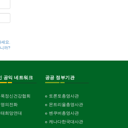
하세요.
니까?
인 공익 네트워크
공공 정부기관
홍푹정신건강협회
토론토총영사관
생명의전화
몬트리올총영사관
생태희망연대
벤쿠버총영사관
캐나다한국대사관