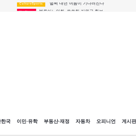
블루어노인회, 쏠쏠한 지원금 확보
HotNews
캐나다인 33% "생활비 부담에 보험 축소"
HotNews
"마약 범죄에 연루됐으니 돈 보내라"
HotNews
토론토 살사축제 총격 용의자 체포
HotNews
세계 10대 구조물서 내려오는 CN타워
CultureSports
이민자의 삶을 문학적 이야기로
CultureSports
미 총영사관 총격 용의자 2명 체포
HotNews
캐나다 공룡 화석, 주화로 탄생
CultureSports
"벌써 내년 여름이 기다려진다"
CultureSports
간한국
이민·유학
부동산·재정
자동차
오피니언
게시