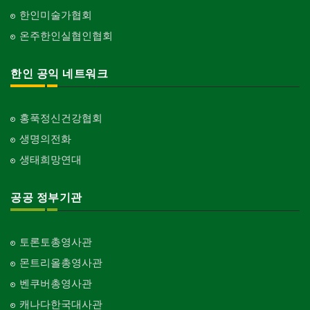
한인미술가협회
온주한인실협인협회
한인 공익 네트워크
홍푹정신건강협회
생명의전화
생태희망연대
공공 정부기관
토론토총영사관
몬트리올총영사관
벤쿠버총영사관
캐나다한국대사관