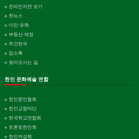
온라인지면 보기
핫뉴스
이민·유학
부동산·재정
주간한국
업소록
찾아오시는 길
한인 문화예술 연합
한인문인협회
한인교향악단
한국학교연합회
토론토한인회
한인여성회