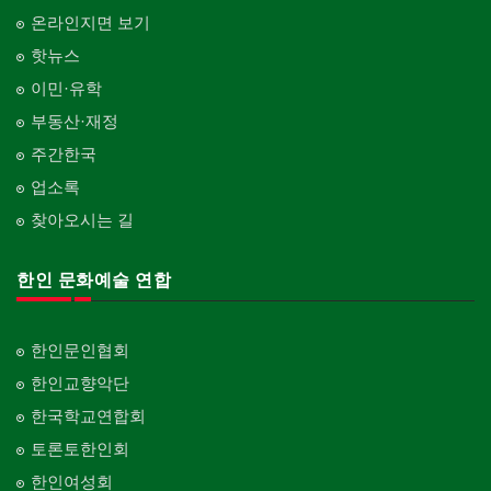
온라인지면 보기
핫뉴스
이민·유학
부동산·재정
주간한국
업소록
찾아오시는 길
한인 문화예술 연합
한인문인협회
한인교향악단
한국학교연합회
토론토한인회
한인여성회