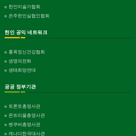
한인미술가협회
온주한인실협인협회
한인 공익 네트워크
홍푹정신건강협회
생명의전화
생태희망연대
공공 정부기관
토론토총영사관
몬트리올총영사관
벤쿠버총영사관
캐나다한국대사관