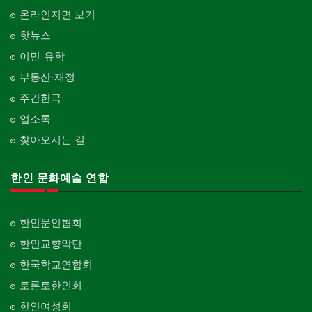
온라인지면 보기
핫뉴스
이민·유학
부동산·재정
주간한국
업소록
찾아오시는 길
한인 문화예술 연합
한인문인협회
한인교향악단
한국학교연합회
토론토한인회
한인여성회