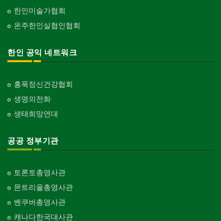
한인미술가협회
온주한인실협인협회
한인 공익 네트워크
홍푹정신건강협회
생명의전화
생태희망연대
공공 정부기관
토론토총영사관
몬트리올총영사관
벤쿠버총영사관
캐나다한국대사관