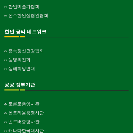
한인미술가협회
온주한인실협인협회
한인 공익 네트워크
홍푹정신건강협회
생명의전화
생태희망연대
공공 정부기관
토론토총영사관
몬트리올총영사관
벤쿠버총영사관
캐나다한국대사관