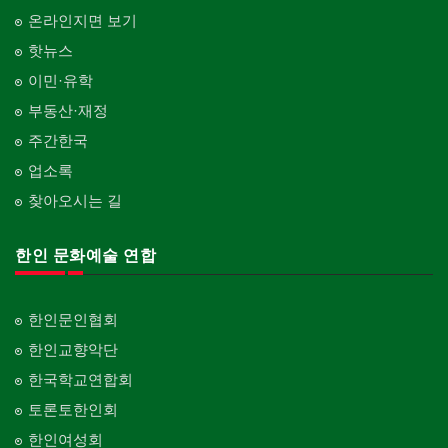
온라인지면 보기
핫뉴스
이민·유학
부동산·재정
주간한국
업소록
찾아오시는 길
한인 문화예술 연합
한인문인협회
한인교향악단
한국학교연합회
토론토한인회
한인여성회