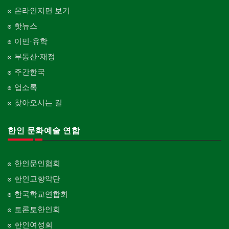
온라인지면 보기
핫뉴스
이민·유학
부동산·재정
주간한국
업소록
찾아오시는 길
한인 문화예술 연합
한인문인협회
한인교향악단
한국학교연합회
토론토한인회
한인여성회