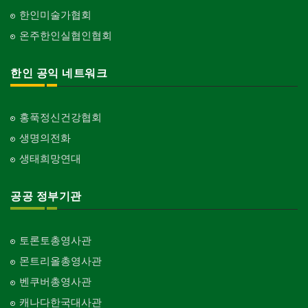
한인미술가협회
온주한인실협인협회
한인 공익 네트워크
홍푹정신건강협회
생명의전화
생태희망연대
공공 정부기관
토론토총영사관
몬트리올총영사관
벤쿠버총영사관
캐나다한국대사관