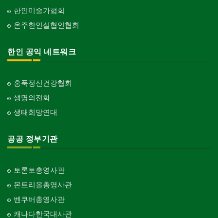
한인미술가협회
온주한인실협인협회
한인 공익 네트워크
홍푹정신건강협회
생명의전화
생태희망연대
공공 정부기관
토론토총영사관
몬트리올총영사관
벤쿠버총영사관
캐나다한국대사관