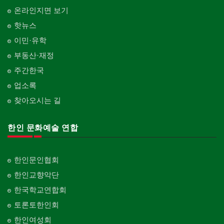
온라인지면 보기
핫뉴스
이민·유학
부동산·재정
주간한국
업소록
찾아오시는 길
한인 문화예술 연합
한인문인협회
한인교향악단
한국학교연합회
토론토한인회
한인여성회