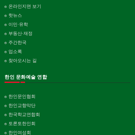
온라인지면 보기
핫뉴스
이민·유학
부동산·재정
주간한국
업소록
찾아오시는 길
한인 문화예술 연합
한인문인협회
한인교향악단
한국학교연합회
토론토한인회
한인여성회