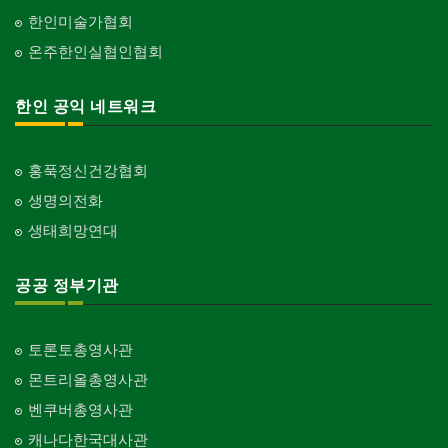
한인미술가협회
온주한인실협인협회
한인 공익 네트워크
홍푹정신건강협회
생명의전화
생태희망연대
공공 정부기관
토론토총영사관
몬트리올총영사관
벤쿠버총영사관
캐나다한국대사관