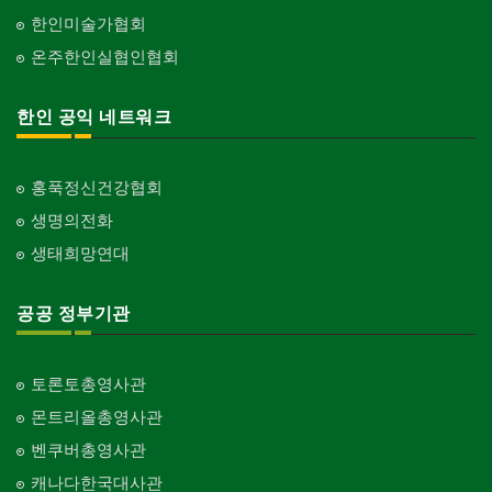
한인미술가협회
온주한인실협인협회
한인 공익 네트워크
홍푹정신건강협회
생명의전화
생태희망연대
공공 정부기관
토론토총영사관
몬트리올총영사관
벤쿠버총영사관
캐나다한국대사관