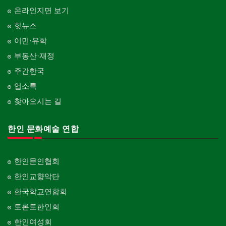
온라인지면 보기
핫뉴스
이민·유학
부동산·재정
주간한국
업소록
찾아오시는 길
한인 문화예술 연합
한인문인협회
한인교향악단
한국학교연합회
토론토한인회
한인여성회