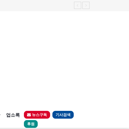
판
업소록
뉴스구독
기사검색
후원