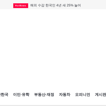
해외 수감 한국인 4년 새 25% 늘어
HotNews
"마약 범죄에 연루됐으니 돈 보내라"
HotNews
GTA 주택거래 전년비 0.9%↓, 전월비 3.2%↑
RealtyFinancing
미 총영사관 총격 용의자 2명 체포
HotNews
살해 전 이미 경찰 찾았던 여성들
HotNews
미시사가서 경찰 수사 중 총격 발생
HotNews
비만·당뇨약 수요 확대에 제약사 웃었다
HotNews
TTC 역무 감독관 97% 파업 찬성
HotNews
캐나다인 33% "생활비 부담에 보험 축소"
HotNews
간한국
이민·유학
부동산·재정
자동차
오피니언
게시