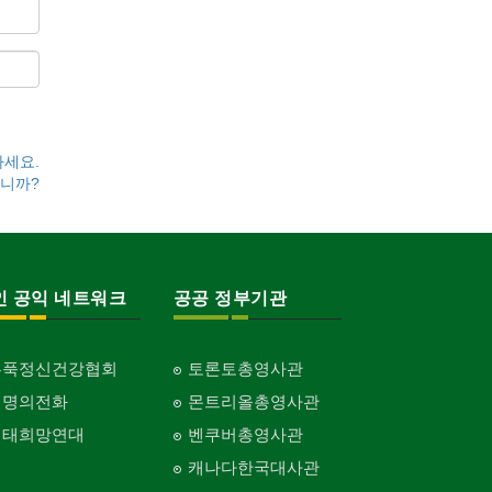
하세요.
니까?
인 공익 네트워크
공공 정부기관
홍푹정신건강협회
토론토총영사관
생명의전화
몬트리올총영사관
생태희망연대
벤쿠버총영사관
캐나다한국대사관