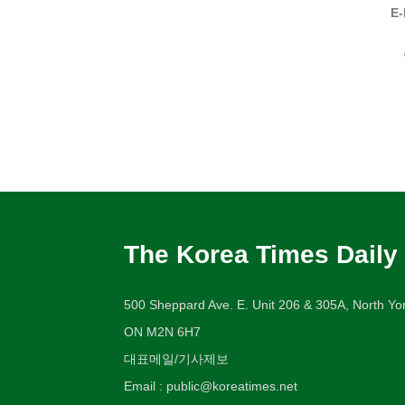
E-
The Korea Times Daily
500 Sheppard Ave. E. Unit 206 & 305A, North Yor
ON M2N 6H7
대표메일/기사제보
Email : public@koreatimes.net