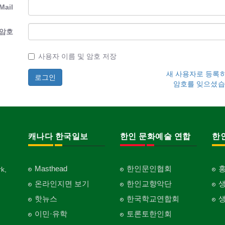
Mail
암호
사용자 이름 및 암호 저장
새 사용자로 등록
암호를 잊으셨습
캐나다 한국일보
한인 문화예술 연합
한
Masthead
한인문인협회
k,
온라인지면 보기
한인교향악단
핫뉴스
한국학교연합회
이민·유학
토론토한인회