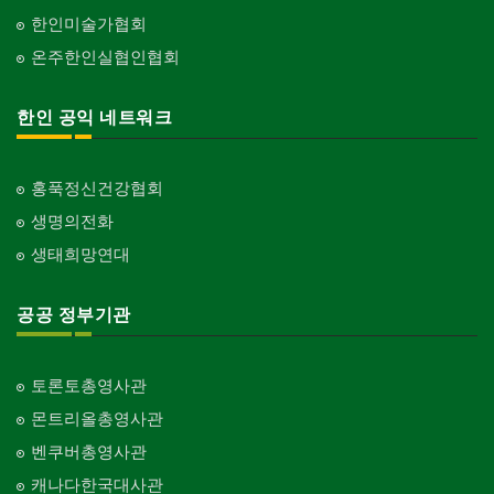
한인미술가협회
온주한인실협인협회
한인 공익 네트워크
홍푹정신건강협회
생명의전화
생태희망연대
공공 정부기관
토론토총영사관
몬트리올총영사관
벤쿠버총영사관
캐나다한국대사관