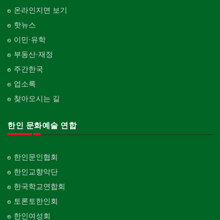
온라인지면 보기
핫뉴스
이민·유학
부동산·재정
주간한국
업소록
찾아오시는 길
한인 문화예술 연합
한인문인협회
한인교향악단
한국학교연합회
토론토한인회
한인여성회