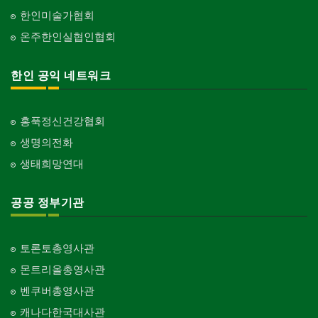
한인미술가협회
온주한인실협인협회
한인 공익 네트워크
홍푹정신건강협회
생명의전화
생태희망연대
공공 정부기관
토론토총영사관
몬트리올총영사관
벤쿠버총영사관
캐나다한국대사관