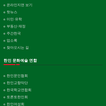
온라인지면 보기
핫뉴스
이민·유학
부동산·재정
주간한국
업소록
찾아오시는 길
한인 문화예술 연합
한인문인협회
한인교향악단
한국학교연합회
토론토한인회
한인여성회