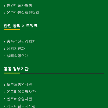
한인미술가협회
온주한인실협인협회
한인 공익 네트워크
홍푹정신건강협회
생명의전화
생태희망연대
공공 정부기관
토론토총영사관
몬트리올총영사관
벤쿠버총영사관
캐나다한국대사관