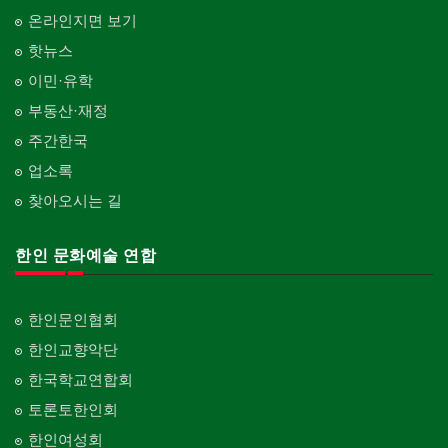
온라인지면 보기
핫뉴스
이민·유학
부동산·재정
주간한국
업소록
찾아오시는 길
한인 문화예술 연합
한인문인협회
한인교향악단
한국학교연합회
토론토한인회
한인여성회